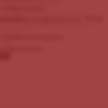
Chcete se stát naším zákazníkem?
obchod@staropramen.cz
Chcete nám nabídnout zajímavou mediální nabídku?
ÉRA
KONTAKTY
PIVOVAR
marketing.staropramen@molsoncoors.com
Rezervace prohlídky Návštěvnického centra pivovaru
Staropramen:
booking@centrumstaropramen.cz
Média:
press@staropramen.cz
EN