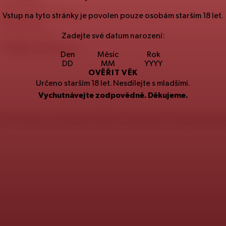
257
191
257
Spotřebitelská linka
Vstup na tyto stránky je povolen pouze osobám starším
18
let.
251
027
251
Zadejte své datum narození:
Kontaktní email
info@staropramen.cz
Den
Měsíc
Rok
OVĚŘIT VĚK
Určeno starším
18
let. Nesdílejte s mladšími.
Vychutnávejte zodpovědně. Děkujeme.
CZ
Informace o produktech
SK
Environmentální a bezpečnostn