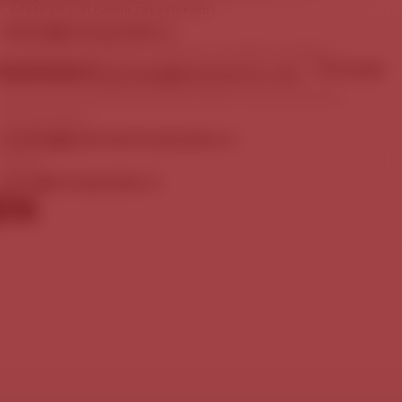
Chcete se stát naším zákazníkem?
obchod@staropramen.cz
Chcete nám nabídnout zajímavou mediální nabídku?
ÉRA
KONTAKTY
PIVOVAR
marketing.staropramen@molsoncoors.com
Rezervace prohlídky Návštěvnického centra pivovaru
Staropramen:
booking@centrumstaropramen.cz
Média:
press@staropramen.cz
EN