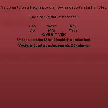
257
191
257
Spotřebitelská linka
Vstup na tyto stránky je povolen pouze osobám starším
18
let.
251
027
251
Zadejte své datum narození:
Kontaktní email
info@staropramen.cz
Den
Měsíc
Rok
OVĚŘIT VĚK
Určeno starším
18
let. Nesdílejte s mladšími.
Vychutnávejte zodpovědně. Děkujeme.
CZ
Informace o produktech
SK
Environmentální a bezpečnostn