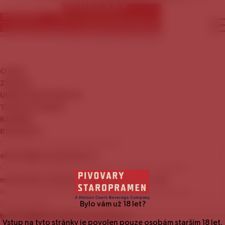
O
NÁS
ZNAČKY
UDRŽITELNÝ
ROZVOJ
TISKOVÉ
ZPRÁVY
KARIÉRA
KONTAKTY
Chcete se stát naším zákazníkem?
obchod@staropramen.cz
Chcete nám nabídnout zajímavou mediální nabídku?
marketing.staropramen@molsoncoors.com
Rezervace prohlídky Návštěvnického centra pivovaru
Staropramen:
Bylo vám už
18
let?
booking@centrumstaropramen.cz
Vstup na tyto stránky je povolen pouze osobám starším
18
let.