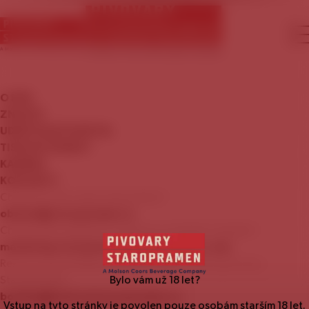
O
NÁS
ZNAČKY
UDRŽITELNÝ
ROZVOJ
TISKOVÉ
ZPRÁVY
KARIÉRA
KONTAKTY
Chcete se stát naším zákazníkem?
obchod@staropramen.cz
Chcete nám nabídnout zajímavou mediální nabídku?
marketing.staropramen@molsoncoors.com
Rezervace prohlídky Návštěvnického centra pivovaru
Staropramen:
Bylo vám už
18
let?
booking@centrumstaropramen.cz
Vstup na tyto stránky je povolen pouze osobám starším
18
let.