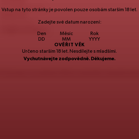
257
191
257
Spotřebitelská linka
Vstup na tyto stránky je povolen pouze osobám starším
18
let.
251
027
251
Zadejte své datum narození:
Kontaktní email
info@staropramen.cz
Den
Měsíc
Rok
OVĚŘIT VĚK
Určeno starším
18
let. Nesdílejte s mladšími.
Vychutnávejte zodpovědně. Děkujeme.
CZ
Informace o produktech
SK
Environmentální a bezpečnostn