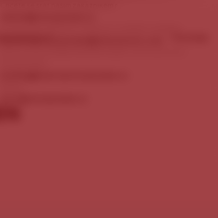
Chcete se stát naším zákazníkem?
obchod@staropramen.cz
Chcete nám nabídnout zajímavou mediální nabídku?
ÉRA
KONTAKTY
PIVOVAR
marketing.staropramen@molsoncoors.com
Rezervace prohlídky Návštěvnického centra pivovaru
Staropramen:
booking@centrumstaropramen.cz
Média:
press@staropramen.cz
EN