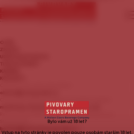
O
NÁS
ZNAČKY
UDRŽITELNÝ
ROZVOJ
TISKOVÉ
ZPRÁVY
KARIÉRA
KONTAKTY
Chcete se stát naším zákazníkem?
obchod@staropramen.cz
Chcete nám nabídnout zajímavou mediální nabídku?
marketing.staropramen@molsoncoors.com
Rezervace prohlídky Návštěvnického centra pivovaru
Staropramen:
Bylo vám už
18
let?
booking@centrumstaropramen.cz
Vstup na tyto stránky je povolen pouze osobám starším
18
let.