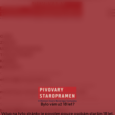
O
NÁS
ZNAČKY
UDRŽITELNÝ
ROZVOJ
TISKOVÉ
ZPRÁVY
KARIÉRA
KONTAKTY
Chcete se stát naším zákazníkem?
obchod@staropramen.cz
Chcete nám nabídnout zajímavou mediální nabídku?
marketing.staropramen@molsoncoors.com
Rezervace prohlídky Návštěvnického centra pivovaru
Staropramen:
Bylo vám už
18
let?
booking@centrumstaropramen.cz
Vstup na tyto stránky je povolen pouze osobám starším
18
let.