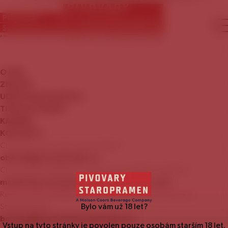
O
NÁS
ZNAČKY
UDRŽITELNÝ
ROZVOJ
TISKOVÉ
ZPRÁVY
KARIÉRA
KONTAKTY
Chcete se stát naším zákazníkem?
obchod@staropramen.cz
Chcete nám nabídnout zajímavou mediální nabídku?
marketing.staropramen@molsoncoors.com
Rezervace prohlídky Návštěvnického centra pivovaru
Staropramen:
Bylo vám už
18
let?
booking@centrumstaropramen.cz
Vstup na tyto stránky je povolen pouze osobám starším
18
let.