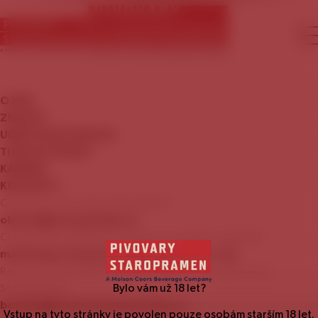
O
NÁS
ZNAČKY
UDRŽITELNÝ
ROZVOJ
TISKOVÉ
ZPRÁVY
KARIÉRA
KONTAKTY
Chcete se stát naším zákazníkem?
obchod@staropramen.cz
Chcete nám nabídnout zajímavou mediální nabídku?
marketing.staropramen@molsoncoors.com
Rezervace prohlídky Návštěvnického centra pivovaru
Staropramen:
Bylo vám už
18
let?
booking@centrumstaropramen.cz
Vstup na tyto stránky je povolen pouze osobám starším
18
let.