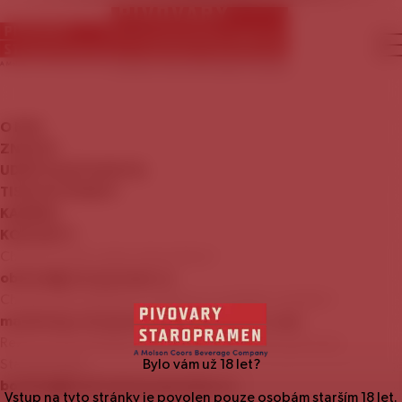
O
NÁS
ZNAČKY
UDRŽITELNÝ
ROZVOJ
TISKOVÉ
ZPRÁVY
KARIÉRA
KONTAKTY
Chcete se stát naším zákazníkem?
obchod@staropramen.cz
Chcete nám nabídnout zajímavou mediální nabídku?
marketing.staropramen@molsoncoors.com
Rezervace prohlídky Návštěvnického centra pivovaru
Staropramen:
Bylo vám už
18
let?
booking@centrumstaropramen.cz
Vstup na tyto stránky je povolen pouze osobám starším
18
let.