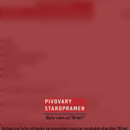
O
NÁS
ZNAČKY
UDRŽITELNÝ
ROZVOJ
TISKOVÉ
ZPRÁVY
KARIÉRA
KONTAKTY
Chcete se stát naším zákazníkem?
obchod@staropramen.cz
Chcete nám nabídnout zajímavou mediální nabídku?
marketing.staropramen@molsoncoors.com
Rezervace prohlídky Návštěvnického centra pivovaru
Staropramen:
Bylo vám už
18
let?
booking@centrumstaropramen.cz
Vstup na tyto stránky je povolen pouze osobám starším
18
let.