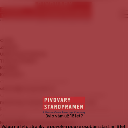
O
NÁS
ZNAČKY
UDRŽITELNÝ
ROZVOJ
TISKOVÉ
ZPRÁVY
KARIÉRA
KONTAKTY
Chcete se stát naším zákazníkem?
obchod@staropramen.cz
Chcete nám nabídnout zajímavou mediální nabídku?
marketing.staropramen@molsoncoors.com
Rezervace prohlídky Návštěvnického centra pivovaru
Staropramen:
Bylo vám už
18
let?
booking@centrumstaropramen.cz
Vstup na tyto stránky je povolen pouze osobám starším
18
let.