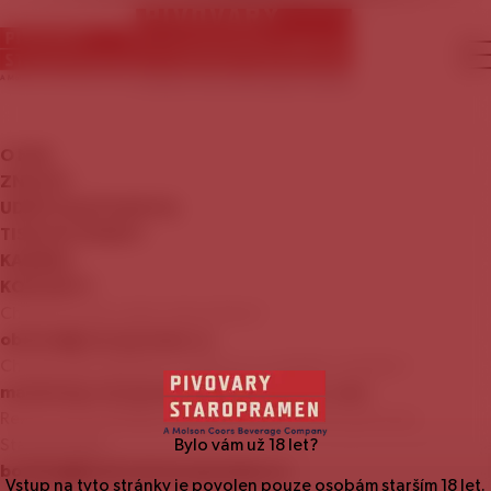
O
NÁS
ZNAČKY
UDRŽITELNÝ
ROZVOJ
TISKOVÉ
ZPRÁVY
KARIÉRA
KONTAKTY
Chcete se stát naším zákazníkem?
obchod@staropramen.cz
Chcete nám nabídnout zajímavou mediální nabídku?
marketing.staropramen@molsoncoors.com
Rezervace prohlídky Návštěvnického centra pivovaru
Staropramen:
Bylo vám už
18
let?
booking@centrumstaropramen.cz
Vstup na tyto stránky je povolen pouze osobám starším
18
let.