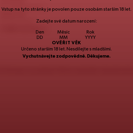
257
191
257
Spotřebitelská linka
Vstup na tyto stránky je povolen pouze osobám starším
18
let.
251
027
251
Zadejte své datum narození:
Kontaktní email
info@staropramen.cz
Den
Měsíc
Rok
OVĚŘIT VĚK
Určeno starším
18
let. Nesdílejte s mladšími.
Vychutnávejte zodpovědně. Děkujeme.
CZ
Informace o produktech
SK
Environmentální a bezpečnostn