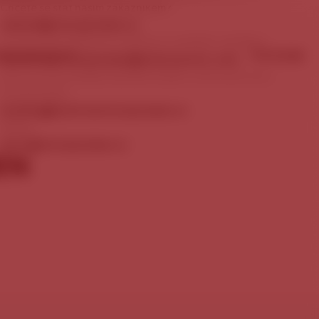
Chcete se stát naším zákazníkem?
obchod@staropramen.cz
Chcete nám nabídnout zajímavou mediální nabídku?
ÉRA
KONTAKTY
PIVOVAR
marketing.staropramen@molsoncoors.com
Rezervace prohlídky Návštěvnického centra pivovaru
Staropramen:
booking@centrumstaropramen.cz
Média:
press@staropramen.cz
EN