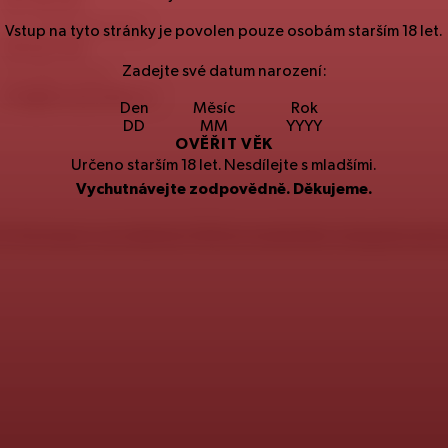
257
191
257
Spotřebitelská linka
Vstup na tyto stránky je povolen pouze osobám starším
18
let.
251
027
251
Zadejte své datum narození:
Kontaktní email
info@staropramen.cz
Den
Měsíc
Rok
OVĚŘIT VĚK
Určeno starším
18
let. Nesdílejte s mladšími.
Vychutnávejte zodpovědně. Děkujeme.
CZ
Informace o produktech
SK
Environmentální a bezpečnostn