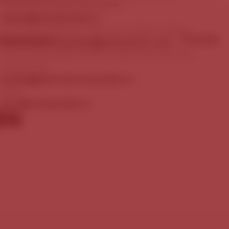
Chcete se stát naším zákazníkem?
obchod@staropramen.cz
Chcete nám nabídnout zajímavou mediální nabídku?
ÉRA
KONTAKTY
PIVOVAR
marketing.staropramen@molsoncoors.com
Rezervace prohlídky Návštěvnického centra pivovaru
Staropramen:
booking@centrumstaropramen.cz
Média:
press@staropramen.cz
EN