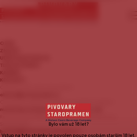
O
NÁS
ZNAČKY
UDRŽITELNÝ
ROZVOJ
TISKOVÉ
ZPRÁVY
KARIÉRA
KONTAKTY
Chcete se stát naším zákazníkem?
obchod@staropramen.cz
Chcete nám nabídnout zajímavou mediální nabídku?
marketing.staropramen@molsoncoors.com
Rezervace prohlídky Návštěvnického centra pivovaru
Staropramen:
Bylo vám už
18
let?
booking@centrumstaropramen.cz
Vstup na tyto stránky je povolen pouze osobám starším
18
let.