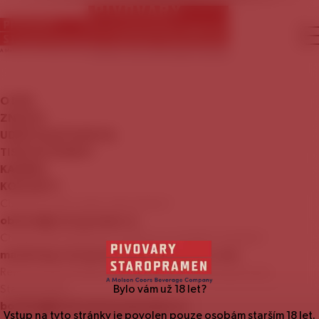
O
NÁS
ZNAČKY
UDRŽITELNÝ
ROZVOJ
TISKOVÉ
ZPRÁVY
KARIÉRA
KONTAKTY
Chcete se stát naším zákazníkem?
obchod@staropramen.cz
Chcete nám nabídnout zajímavou mediální nabídku?
marketing.staropramen@molsoncoors.com
Rezervace prohlídky Návštěvnického centra pivovaru
Staropramen:
Bylo vám už
18
let?
booking@centrumstaropramen.cz
Vstup na tyto stránky je povolen pouze osobám starším
18
let.